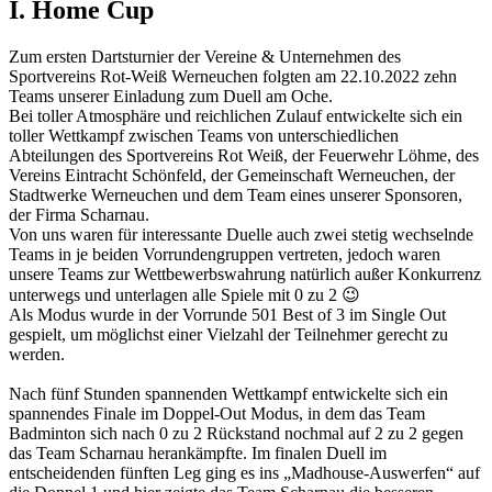
I. Home Cup
Zum ersten Dartsturnier der Vereine & Unternehmen des
Sportvereins Rot-Weiß Werneuchen folgten am 22.10.2022 zehn
Teams unserer Einladung zum Duell am Oche.
Bei toller Atmosphäre und reichlichen Zulauf entwickelte sich ein
toller Wettkampf zwischen Teams von unterschiedlichen
Abteilungen des Sportvereins Rot Weiß, der Feuerwehr Löhme, des
Vereins Eintracht Schönfeld, der Gemeinschaft Werneuchen, der
Stadtwerke Werneuchen und dem Team eines unserer Sponsoren,
der Firma Scharnau.
Von uns waren für interessante Duelle auch zwei stetig wechselnde
Teams in je beiden Vorrundengruppen vertreten, jedoch waren
unsere Teams zur Wettbewerbswahrung natürlich außer Konkurrenz
unterwegs und unterlagen alle Spiele mit 0 zu 2 😉
Als Modus wurde in der Vorrunde 501 Best of 3 im Single Out
gespielt, um möglichst einer Vielzahl der Teilnehmer gerecht zu
werden.
Nach fünf Stunden spannenden Wettkampf entwickelte sich ein
spannendes Finale im Doppel-Out Modus, in dem das Team
Badminton sich nach 0 zu 2 Rückstand nochmal auf 2 zu 2 gegen
das Team Scharnau herankämpfte. Im finalen Duell im
entscheidenden fünften Leg ging es ins „Madhouse-Auswerfen“ auf