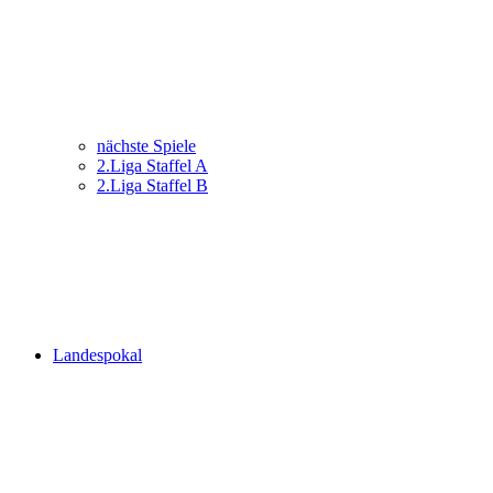
nächste Spiele
2.Liga Staffel A
2.Liga Staffel B
Landespokal