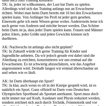
dann auch zum Training kommen?
TK: Ja, jeder ist willkommen, der Lust hat Darts zu spielen.
Allerdings wird sich das Training anfangs nur an Erwachsene
richten. Wobei man beim Darts bereits mit 16 bei den Erwachsenen
spielen kann. Von Anfänger bis Profi ist jeder gern gesehen.
Einerseits gebe ich mein Wissen gerne weiter. Andererseits lerne ich
auch gerne von Anderen und möchte besser werden. Das Schöne
beim Darts ist ja, dass jeder Darts spielen kann. Frauen und Männer
jeden Alters, jeder Größe und jeden Gewichts können sich
duellieren.
AK: Nachwuchs ist anfangs also nicht geplant?
TK: In Zukunft würde ich gerne Training für Kinder und
Jugendliche anbieten. Da wir jedoch gerade erst dabei sind die
Abteilung zu errichten, konzentrieren wir uns erstmal auf die
Erwachsenen. Es ist schwierig abzuschätzen, wie das Angebot
angenommen wird. Deshalb fangen wir erstmal überschaubar an
und sehen wie es läuft.
AK: Ist Darts überhaupt ein Sport?
TK: Ja klar, auch wenn es oft in der Kneipe gespielt wird, ist es
natürlich ein Sport. Ganz offiziell ist Darts vom Deutschen
Olympischen Sportbund als Sportart anerkannt. Sport muss doch
nicht immer nur auf Kraft, Ausdauer und Physis reduziert werden,
sondern zeichnet sich auch durch Technik, Feinmotorik und vor