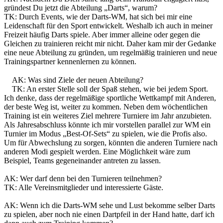
gründest Du jetzt die Abteilung „Darts“, warum?
TK: Durch Events, wie der Darts-WM, hat sich bei mir eine
Leidenschaft für den Sport entwickelt. Weshalb ich auch in meiner
Freizeit häufig Darts spiele. Aber immer alleine oder gegen die
Gleichen zu trainieren reicht mir nicht. Daher kam mir der Gedanke
eine neue Abteilung zu gründen, um regelmäßig trainieren und neue
Trainingspartner kennenlernen zu können.
AK: Was sind Ziele der neuen Abteilung?
TK: An erster Stelle soll der Spaß stehen, wie bei jedem Sport.
Ich denke, dass der regelmäßige sportliche Wettkampf mit Anderen,
der beste Weg ist, weiter zu kommen. Neben dem wöchentlichen
Training ist ein weiteres Ziel mehrere Turniere im Jahr anzubieten.
Als Jahresabschluss könnte ich mir vorstellen parallel zur WM ein
Turnier im Modus „Best-Of-Sets“ zu spielen, wie die Profis also.
Um für Abwechslung zu sorgen, könnten die anderen Turniere nach
anderen Modi gespielt werden. Eine Möglichkeit wäre zum
Beispiel, Teams gegeneinander antreten zu lassen.
AK: Wer darf denn bei den Turnieren teilnehmen?
TK: Alle Vereinsmitglieder und interessierte Gäste.
AK: Wenn ich die Darts-WM sehe und Lust bekomme selber Darts
zu spielen, aber noch nie einen Dartpfeil in der Hand hatte, darf ich