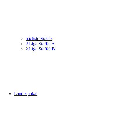
nächste Spiele
2.Liga Staffel A
2.Liga Staffel B
Landespokal